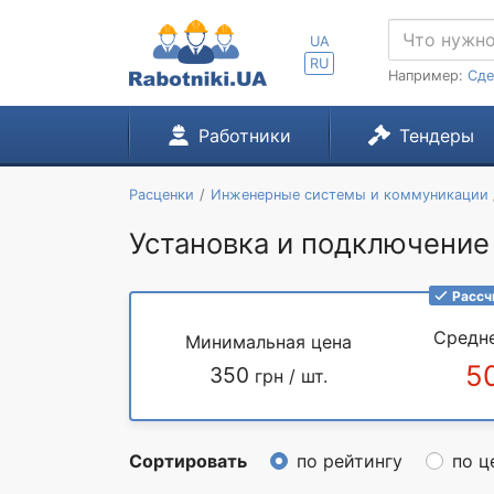
UA
RU
Например:
Сде
Работники
Тендеры
Расценки
Инженерные системы и коммуникации
Установка и подключени
Рассч
Средн
Минимальная цена
5
350
грн / шт.
Сортировать
по рейтингу
по ц