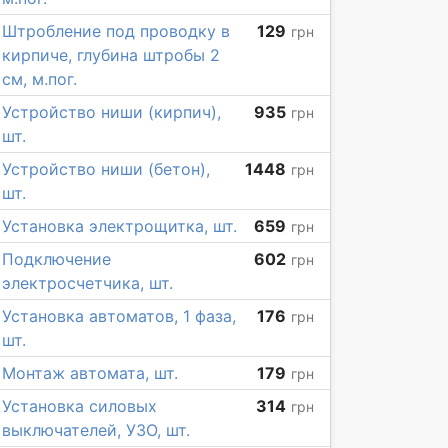
Штробление под проводку в
129
грн
кирпиче, глубина штробы 2
см, м.пог.
Устройство ниши (кирпич),
935
грн
шт.
Устройство ниши (бетон),
1448
грн
шт.
Установка электрощитка, шт.
659
грн
Подключение
602
грн
электросчетчика, шт.
Установка автоматов, 1 фаза,
176
грн
шт.
Монтаж автомата, шт.
179
грн
Установка силовых
314
грн
выключателей, УЗО, шт.