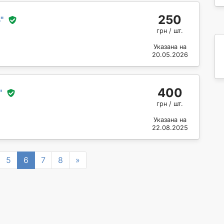
250
ь
"
грн / шт.
Указана на
20.05.2026
400
"
грн / шт.
Указана на
22.08.2025
Next
5
6
7
8
»