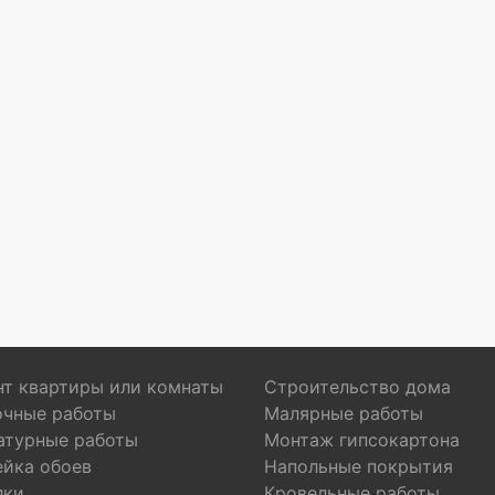
т квартиры или комнаты
Строительство дома
очные работы
Малярные работы
атурные работы
Монтаж гипсокартона
ейка обоев
Напольные покрытия
лки
Кровельные работы