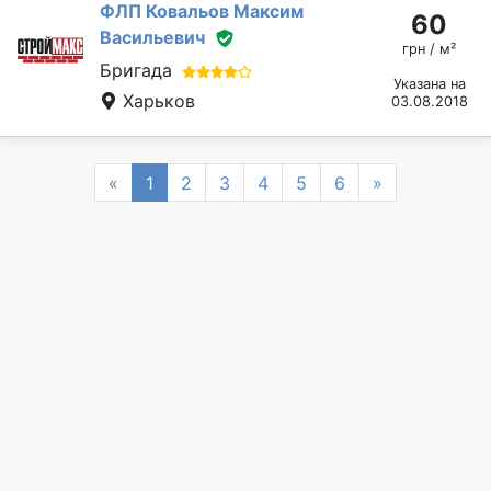
ФЛП Ковальов Максим
60
Васильевич
грн / м²
Бригада
Указана на
Харьков
03.08.2018
Previous
Next
«
1
2
3
4
5
6
»