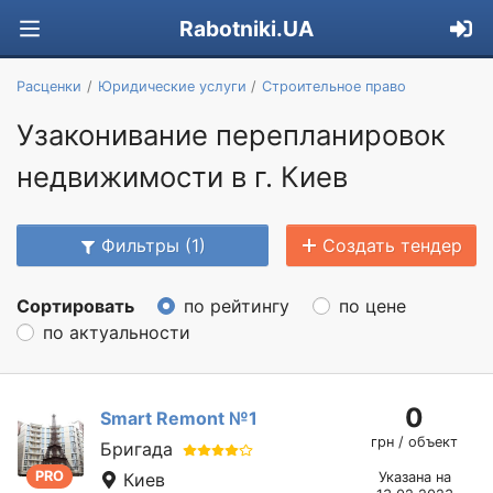
Rabotniki.UA
Расценки
Юридические услуги
Строительное право
Узаконивание перепланировок
недвижимости в г. Киев
Фильтры (1)
Создать тендер
Сортировать
по рейтингу
по цене
по актуальности
0
Smart Remont №1
грн / объект
Бригада
PRO
Киев
Указана на