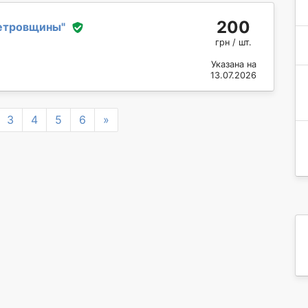
200
етровщины
"
грн / шт.
Указана на
13.07.2026
Next
3
4
5
6
»