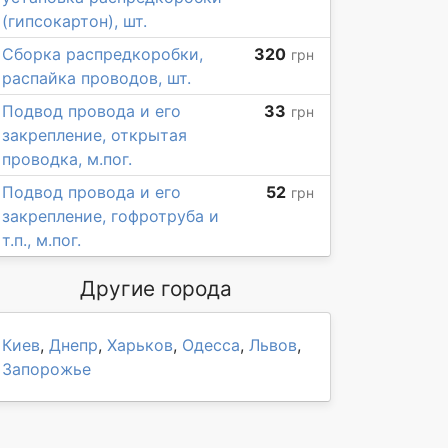
(гипсокартон), шт.
Сборка распредкоробки,
320
грн
распайка проводов, шт.
Подвод провода и его
33
грн
закрепление, открытая
проводка, м.пог.
Подвод провода и его
52
грн
закрепление, гофротруба и
т.п., м.пог.
Другие города
Киев
,
Днепр
,
Харьков
,
Одесса
,
Львов
,
Запорожье