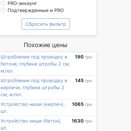
PRO-аккаунт
Подтвержденные и PRO
Сбросить фильтр
Похожие цены
Штробление под проводку в
190
грн
бетоне, глубина штробы 2 см,
м.пог.
Штробление под проводку в
145
грн
кирпиче, глубина штробы 2
см, м.пог.
Устройство ниши (кирпич),
1065
грн
шт.
Устройство ниши (бетон),
1630
грн
шт.