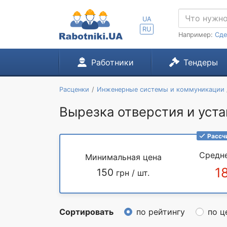
UA
RU
Например:
Сде
Работники
Тендеры
Расценки
Инженерные системы и коммуникации
Вырезка отверстия и уста
Рассч
Средн
Минимальная цена
1
150
грн / шт.
Сортировать
по рейтингу
по ц