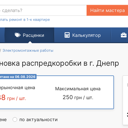
Найти мастера
лать ремонт в 1-к квартире
Расценки
Калькулятор
Электромонтажные работы
новка распредкоробки в г. Днепр
итано на 06.08.2026
ерыночная цена
Максимальная цена
88
250
грн / шт.
грн / шт.
ене
по актуальности