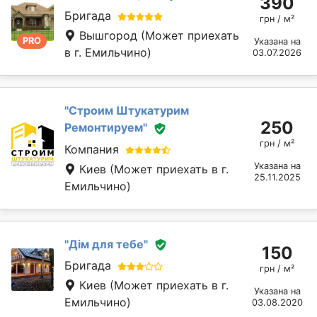
390
Бригада
грн / м²
Вышгород
(Может приехать
PRO
Указана на
в г. Емильчино)
03.07.2026
''Строим Штукатурим
250
Ремонтируем''
грн / м²
Компания
Указана на
Киев
(Может приехать в г.
25.11.2025
Емильчино)
"Дім для тебе"
150
Бригада
грн / м²
Киев
(Может приехать в г.
Указана на
Емильчино)
03.08.2020