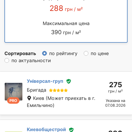
288
грн / м²
Максимальная цена
390
грн / м²
Сортировать
по рейтингу
по цене
по актуальности
Універсал-груп
275
Бригада
грн / м²
Киев
(Может приехать в г.
PRO
Указана на
Емильчино)
07.08.2026
Киевобщестрой