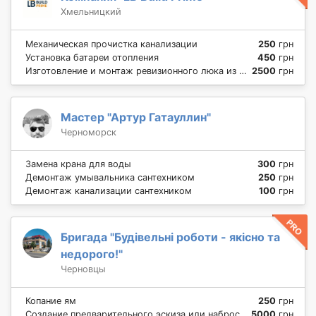
Хмельницкий
Механическая прочистка канализации
250
грн
Установка батареи отопления
450
грн
Изготовление и монтаж ревизионного люка из плитки на магнитах
2500
грн
Мастер "Артур Гатауллин"
Черноморск
Замена крана для воды
300
грн
Демонтаж умывальника сантехником
250
грн
Демонтаж канализации сантехником
100
грн
Бригада "Будівельні роботи - якісно та
недорого!"
Черновцы
Копание ям
250
грн
Создание предварительного эскиза или наброска
5000
грн