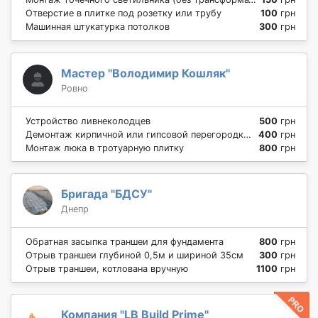
Отверстие в плитке под розетку или трубу
100
грн
Машинная штукатурка потолков
300
грн
Мастер "Володимир Кошляк"
Ровно
Устройство ливнеколодцев
500
грн
Демонтаж кирпичной или гипсовой перегородки в 2.5 кирпича
400
грн
Монтаж люка в тротуарную плитку
800
грн
Бригада "БДСУ"
Днепр
Обратная засыпка траншеи для фундамента
800
грн
Отрыв траншеи глубиной 0,5м и шириной 35см
300
грн
Отрыв траншеи, котлована вручную
1100
грн
Компания "LB Build Prime"