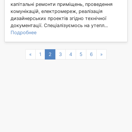
капітальні ремонти приміщень, проведення
комунікацій, електромереж, реалізація
дизайнерських проектів згідно технічної
документації. Спеціалізуємось на утепл...
Подробнее
Previous
Next
«
1
2
3
4
5
6
»