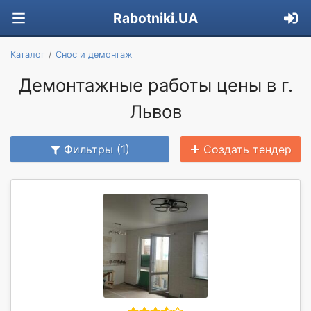
Rabotniki.UA
Каталог
Снос и демонтаж
Демонтажные работы цены в г.
Львов
Фильтры (1)
Создать тендер