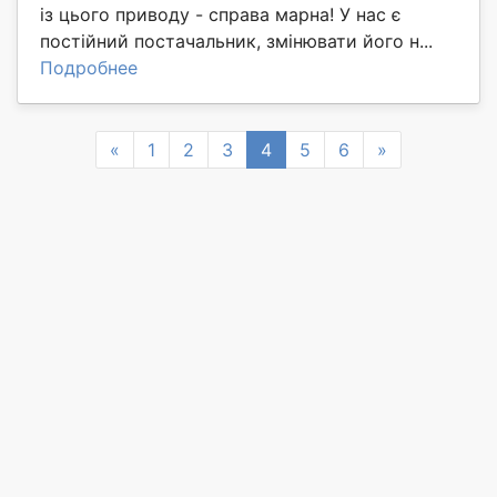
із цього приводу - справа марна! У нас є
постійний постачальник, змінювати його н...
Подробнее
Previous
Next
«
1
2
3
4
5
6
»