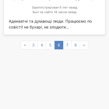
Зарегистрирован 6 лет назад
Был на сайте 18 часов назад
Адекватні та думающі люди. Працюємо по
совісті! не бухарі, не злодюги...
Previous
Next
«
3
4
5
6
7
8
»