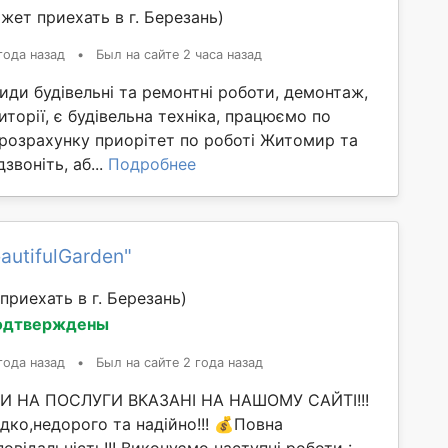
жет приехать в г. Березань)
года назад
•
Был на сайте 2 часа назад
иди будівельні та ремонтні роботи, демонтаж,
иторії, є будівельна техніка, працюємо по
 розрахунку приорітет по роботі Житомир та
звоніть, аб...
Подробнее
autifulGarden"
приехать в г. Березань)
одтверждены
года назад
•
Был на сайте 2 года назад
И НА ПОСЛУГИ ВКАЗАНІ НА НАШОМУ САЙТІ!!!
ко,недорого та надійно!!! 💰Повна
повідальність!!! Виконуємо наступні роботи :