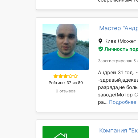
Мастер "Анд
Киев
(Может 
Личность по
Зарегистрирован 5 
Андрей 31 год.
-здравый,адекв
Рейтинг: 37 из 80
разряда,не бол
0 отзывов
заводе(Мотор С
ра...
Подробнее
Компания "Ек