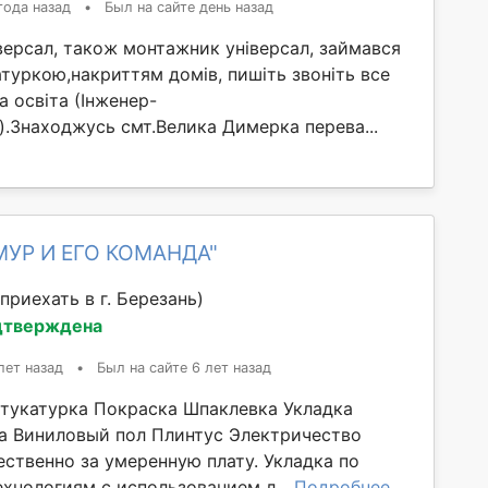
года назад
•
Был на сайте день назад
версал, також монтажник універсал, займався
туркою,накриттям домів, пишіть звоніть все
 освіта (Інженер-
).Знаходжусь смт.Велика Димерка перева...
МУР И ЕГО КОМАНДА"
приехать в г. Березань)
дтверждена
лет назад
•
Был на сайте 6 лет назад
тукатурка Покраска Шпаклевка Укладка
а Виниловый пол Плинтус Электричество
ественно за умеренную плату. Укладка по
хнологиям с использованием л...
Подробнее