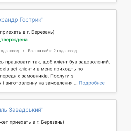
ксандр Гострик"
приехать в г. Березань)
дтверждена
года назад
•
Был на сайте 2 года назад
ь працювати так, щоб клієнт був задоволений.
оків всі клієнти в мене приходть по
передніх замовників. Послуги з
і виготовленну на замовлення ...
Подробнее
иль Завадський"
жет приехать в г. Березань)