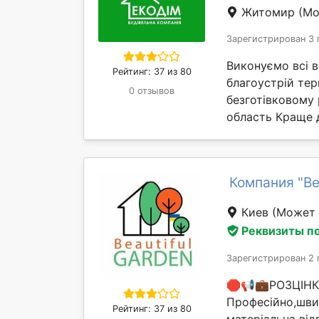
Житомир
(Мо
Зарегистрирован 3 
Виконуємо всі в
Рейтинг: 37 из 80
благоустрій тер
0 отзывов
безготівковому
область Краще д
Компания "Be
Киев
(Может 
Реквизиты п
Зарегистрирован 2 
🛑📢💼РОЗЦІНК
Професійно,швид
Рейтинг: 37 из 80
матеріальна від