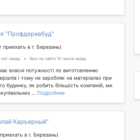
я "Профдеревбуд"
 приехать в г. Березань)
 лет назад
•
Был на сайте 10 часов назад
має власні потужності по виготовленню
еріалів і тому не заробляє на матеріалах при
го будинку, як робить більшість компаній, ми
купівельних ...
Подробнее
олай Каръерный"
приехать в г. Березань)