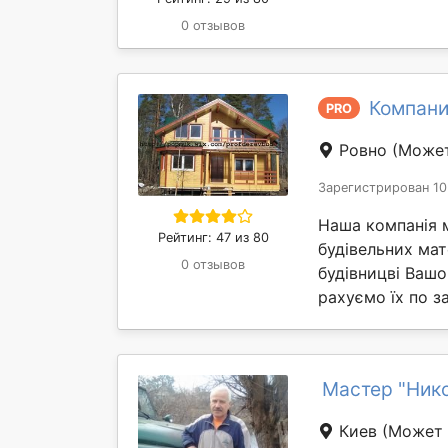
0 отзывов
Компани
PRO
Ровно
(Может
Зарегистрирован 10
Наша компанія 
Рейтинг: 47 из 80
будівельних мат
0 отзывов
будівницві Вашо
рахуємо їх по за
Мастер "Ник
Киев
(Может 