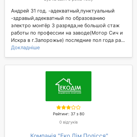
Андрей 31 год. -адекватный,пунктуальный
-здравый,адекватный по образованию
электро монтёр 3 разряда,не большой стаж
работы по профессии на заводе(Мотор Сич и
Искра в г.Запорожье) последние пол года ра...
Докладніше
Рейтинг: 37 з 80
0 відгуків
Компанія "Еко Дім Полісся"