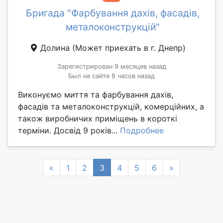
Бригада "Фарбування дахів, фасадів,
металоконструкцій"
Долина
(Может приехать в г. Днепр)
Зарегистрирован 9 месяцев назад
Был на сайте 8 часов назад
Виконуємо миття та фарбування дахів,
фасадів та металоконструкцій, комерційних, а
також виробничих приміщень в короткі
терміни. Досвід 9 років...
Подробнее
Previous
Next
«
1
2
3
4
5
6
»