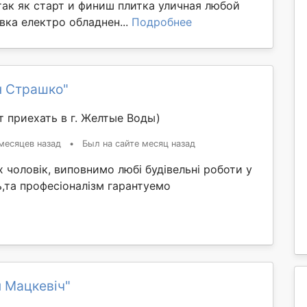
так як старт и финиш плитка уличная любой
вка електро обладнен...
Подробнее
н Страшко"
 приехать в г. Желтые Воды)
месяцев назад
•
Был на сайте месяц назад
х чоловік, виповнимо любі будівельні роботи у
ь,та професіоналізм гарантуемо
 Мацкевіч"