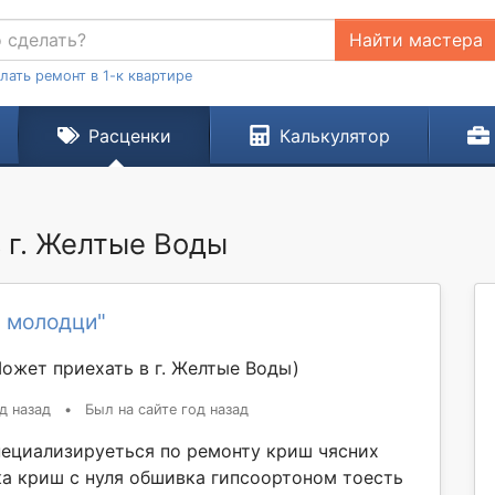
Найти мастера
лать ремонт в 1-к квартире
Расценки
Калькулятор
 г. Желтые Воды
и молодци"
ожет приехать в г. Желтые Воды)
д назад
•
Был на сайте год назад
пециализируеться по ремонту криш чясних
а криш с нуля обшивка гипсоортоном тоесть