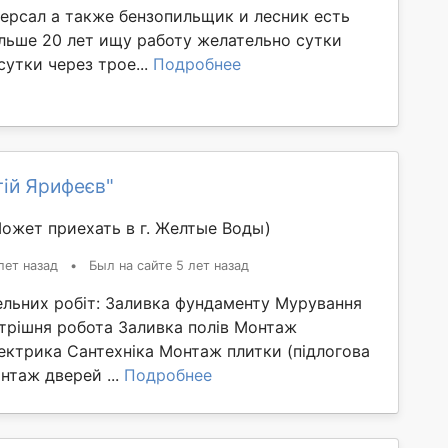
ерсал а также бензопильщик и лесник есть
льше 20 лет ищу работу желательно сутки
сутки через трое...
Подробнее
ій Ярифеєв"
ожет приехать в г. Желтые Воды)
лет назад
•
Был на сайте 5 лет назад
вельних робіт: Заливка фундаменту Мурування
утрішня робота Заливка полів Монтаж
ектрика Сантехніка Монтаж плитки (підлогова
нтаж дверей ...
Подробнее