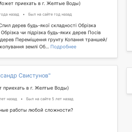
Может приехать в г. Желтые Воды)
года назад
•
Был на сайте год назад
пил дерев будь-якої складності Обрізка
Обрізка чи підрізка будь-яких дерев Посів
 дерев Переміщення грунту Копання траншей/
копування землі Об...
Подробнее
ксандр Свистунов"
 приехать в г. Желтые Воды)
лет назад
•
Был на сайте 5 лет назад
ные работы любой сложности?