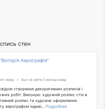
спись стен
"Вікторія Аерографія"
лет назад
•
Был на сайте 3 месяца назад
свідом створення декоративних розписів і
жніх робіт. Виконую: художній розпис стін в
ративний розпис та художнє оформлення
у аерографом індиві...
Подробнее