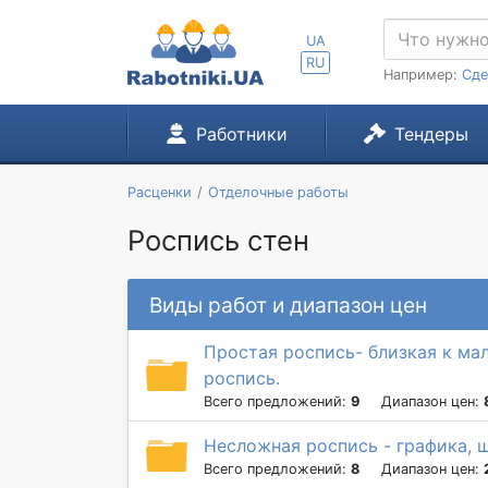
UA
RU
Например:
Сде
Работники
Тендеры
Расценки
Отделочные работы
Роспись стен
Виды работ и диапазон цен
Простая роспись- близкая к ма
роспись.
Всего предложений:
9
Диапазон цен:
Несложная роспись - графика, 
Всего предложений:
8
Диапазон цен: