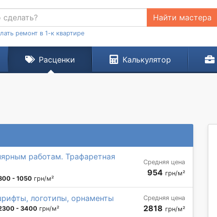
Найти мастера
лать ремонт в 1-к квартире
Расценки
Калькулятор
лярным работам. Трафаретная
Средняя цена
954
грн/м²
800 - 1050
грн/м²
шрифты, логотипы, орнаменты
Средняя цена
2818
2300 - 3400
грн/м²
грн/м²