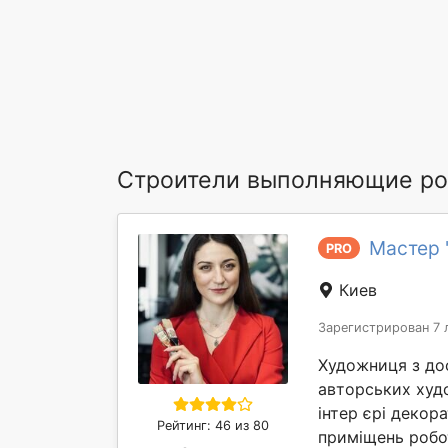
Строители выполняющие ро
Мастер 
PRO
Киев
Зарегистрирован 7 
Художниця з до
авторських худо
інтер єрі деко
Рейтинг: 46 из 80
приміщень робот