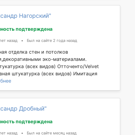
ксандр Нагорский"
ность подтверждена
лет назад
•
Был на сайте 2 года назад
ая отделка стен и потолков
,декоративными эко-материалами.
укатурка (всех видов) Отточенто/Velvet
вная штукатурка (всех видов) Имитация
бнее
ксандр Дробный"
ность подтверждена
лет назад
•
Был на сайте месяц назад