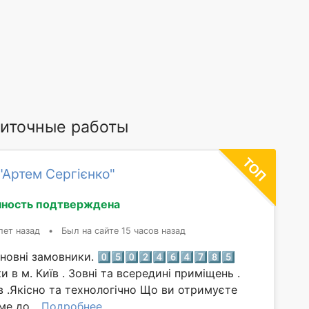
иточные работы
"Артем Сергієнко"
ность подтверждена
лет назад
•
Был на сайте 15 часов назад
вні замовники. 0️⃣5️⃣0️⃣2️⃣4️⃣6️⃣4️⃣7️⃣8️⃣5️⃣
 в м. Київ . Зовні та всередині приміщень .
в .Якісно та технологічно Що ви отримуєте
е до...
Подробнее