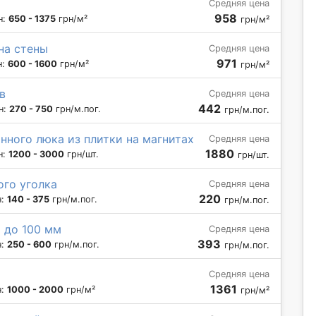
Средняя цена
958
н:
650 - 1375
грн/м²
грн/м²
на стены
Средняя цена
971
н:
600 - 1600
грн/м²
грн/м²
в
Средняя цена
442
н:
270 - 750
грн/м.пог.
грн/м.пог.
нного люка из плитки на магнитах
Средняя цена
1880
н:
1200 - 3000
грн/шт.
грн/шт.
го уголка
Средняя цена
220
н:
140 - 375
грн/м.пог.
грн/м.пог.
 до 100 мм
Средняя цена
393
н:
250 - 600
грн/м.пог.
грн/м.пог.
Средняя цена
1361
н:
1000 - 2000
грн/м²
грн/м²