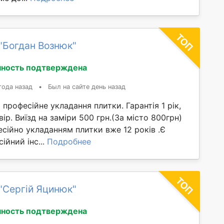
"Богдан Вознюк"
ность подтверждена
года назад
•
Был на сайте день назад
 професійне укладання плитки. Гарантія 1 рік,
ір. Виїзд на заміри 500 грн.(За місто 800грн)
сійно укладанням плитки вже 12 років .Є
ійний інс...
Подробнее
"Сергій Яцинюк"
ность подтверждена