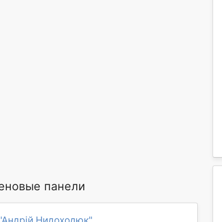
еновые панели
"Андрій Нидоходюк"