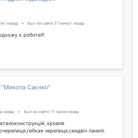
лет назад
•
Был на сайте 57 минут назад
дхожу к роботе!!!
 "Микола Саєнко"
д назад
•
Был на сайте 17 часов назад
еталоконструкцій, кровля
черепиця,гибкая черепиця,сендвіч панелі.