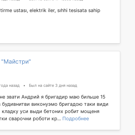
rme ustası, elektrik iler, sıhhi tesisata sahip
 "Майстри"
года назад
•
Был на сайте 3 дня назад
не звати Андрий я бригадир маю бильше 15
в будивнитви виконуэмо бригадою таки види
и кладку уси выди бетоних робит мощеня
ки сварочни роботи кр...
Подробнее