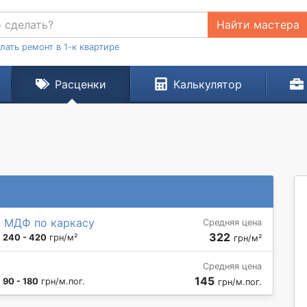
Найти мастера
лать ремонт в 1-к квартире
Расценки
Калькулятор
, МДФ по каркасу
Средняя цена
322
:
240 - 420
грн/м²
грн/м²
Средняя цена
145
:
90 - 180
грн/м.пог.
грн/м.пог.