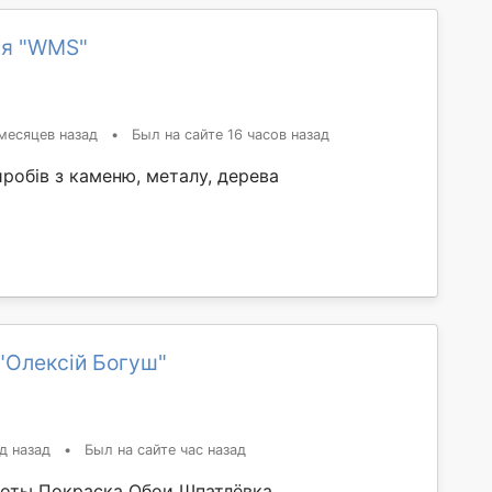
ия "WMS"
месяцев назад
•
Был на сайте 16 часов назад
робів з каменю, металу, дерева
"Олексій Богуш"
д назад
•
Был на сайте час назад
оты Покраска Обои Шпатлёвка