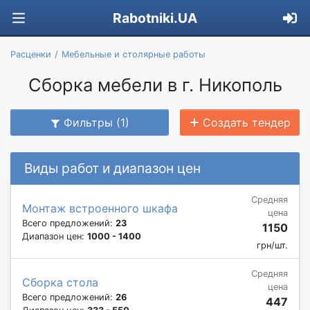
Rabotniki.UA
Расценки
Мебельные и столярные работы
Сборка мебели в г. Никополь
Фильтры (1)
Создать тендер
Виды работ и диапазон цен
Средняя
Монтаж встроенного шкафа
цена
Всего предложений:
23
1150
Диапазон цен:
1000 - 1400
грн/шт.
Средняя
Сборка стола
цена
Всего предложений:
26
447