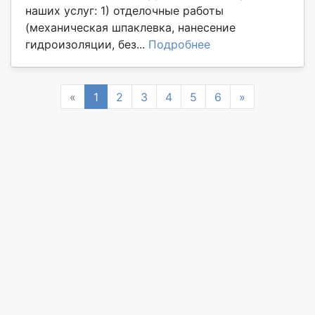
наших услуг: 1) отделочные работы
(механическая шпаклевка, нанесение
гидроизоляции, без...
Подробнее
Previous
Next
«
1
2
3
4
5
6
»