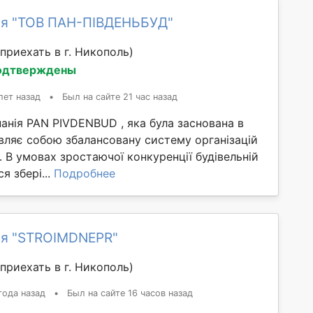
я "ТОВ ПАН-ПІВДЕНЬБУД"
приехать в г. Никополь)
одтверждены
лет назад
•
Был на сайте 21 час назад
анія PAN PIVDENBUD , яка була заснована в
вляє собою збалансовану систему організацій
. В умовах зростаючої конкуренції будівельній
я збері...
Подробнее
я "STROIMDNEPR"
приехать в г. Никополь)
года назад
•
Был на сайте 16 часов назад