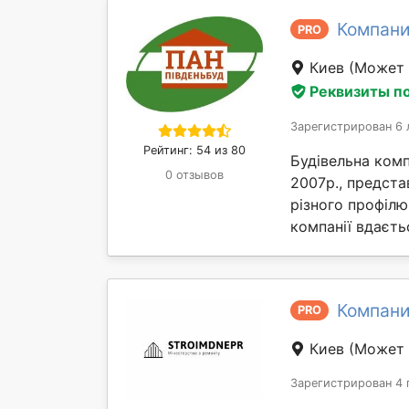
Компани
PRO
Киев
(Может 
Реквизиты п
Зарегистрирован 6 
Рейтинг: 54 из 80
Будівельна комп
0 отзывов
2007р., предста
різного профілю
компанії вдаєтьс
Компани
PRO
Киев
(Может 
Зарегистрирован 4 