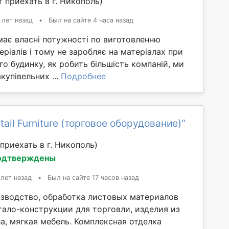
 приехать в г. Никополь)
 лет назад
•
Был на сайте 4 часа назад
має власні потужності по виготовленню
еріалів і тому не заробляє на матеріалах при
го будинку, як робить більшість компаній, ми
купівельних ...
Подробнее
ail Furniture (торговое оборудование)"
приехать в г. Никополь)
одтверждены
 лет назад
•
Был на сайте 17 часов назад
зводство, обработка листовых материалов
тало-конструкции для торговли, изделия из
а, мягкая мебель. Комплексная отделка