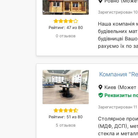
Ровно
(Может
Зарегистрирован 10
Наша компанія 
Рейтинг: 47 из 80
будівельних мат
0 отзывов
будівницві Вашо
рахуємо їх по за
Компания "Ret
Киев
(Может 
Реквизиты п
Зарегистрирован 11
Рейтинг: 51 из 80
Столярное прои
(МДФ, ДСП), ме
5 отзывов
стекла и металл