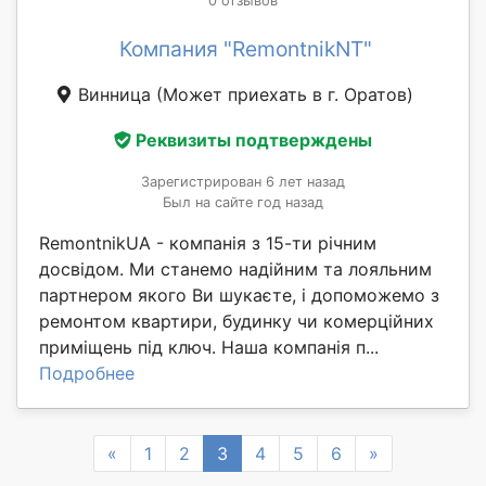
0 отзывов
Компания "RemontnikNT"
Винница
(Может приехать в г. Оратов)
Реквизиты подтверждены
Зарегистрирован 6 лет назад
Был на сайте год назад
RemontnikUA - компанія з 15-ти річним
досвідом. Ми станемо надійним та лояльним
партнером якого Ви шукаєте, і допоможемо з
ремонтом квартири, будинку чи комерційних
приміщень під ключ. Наша компанія п...
Подробнее
Previous
Next
«
1
2
3
4
5
6
»