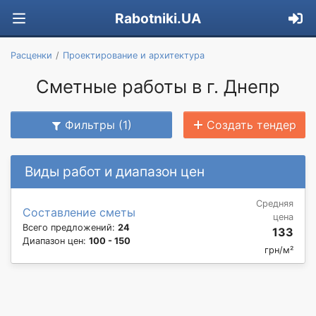
Rabotniki.UA
Расценки
Проектирование и архитектура
Сметные работы в г. Днепр
Фильтры (1)
Создать тендер
Виды работ и диапазон цен
Средняя
Составление сметы
цена
Всего предложений:
24
133
Диапазон цен:
100 - 150
грн/м²