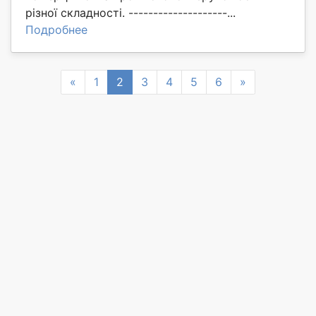
різної складності. --------------------...
Подробнее
Previous
Next
«
1
2
3
4
5
6
»