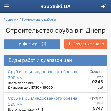
Rabotniki.UA
Расценки
Комплексные работы
Строительство сруба в г. Днепр
Фильтры (1)
Создать тендер
Виды работ и диапазон цен
Сруб из оцилиндрованного бревна
Средняя
цена
200 мм.
9343
Всего предложений:
9
Диапазон цен:
8730 - 10000
грн/м²
Сруб из оцилиндрованного бревна
Средняя
цена
220 мм.
9747
Всего предложений:
9