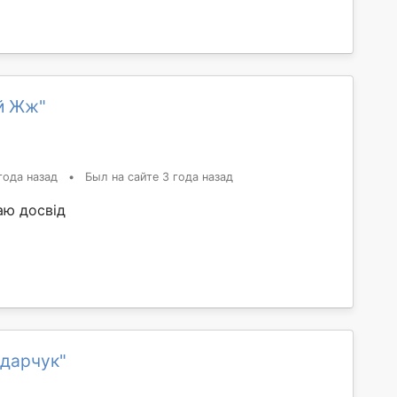
й Жж"
года назад
•
Был на сайте 3 года назад
аю досвід
ндарчук"