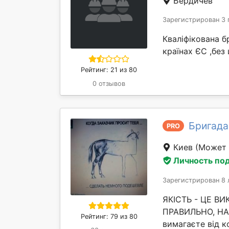
Бердичев
Зарегистрирован 3 
Кваліфікована б
країнах ЄС ,без
Рейтинг: 21 из 80
0 отзывов
Бригада
PRO
Киев
(Может 
Личность по
Зарегистрирован 8 
ЯКІСТЬ - ЦЕ В
ПРАВИЛЬНО, НАВ
Рейтинг: 79 из 80
вимагаєте від ко