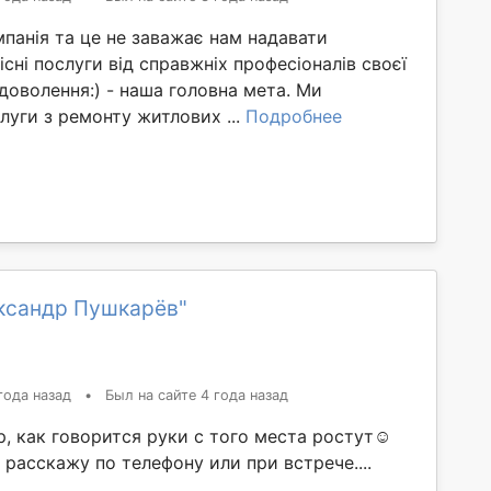
панія та це не заважає нам надавати
сні послуги від справжніх професіоналів своєї
доволення:) - наша головна мета. Ми
уги з ремонту житлових ...
Подробнее
ксандр Пушкарёв"
года назад
•
Был на сайте 4 года назад
, как говорится руки с того места ростут☺️
расскажу по телефону или при встрече....