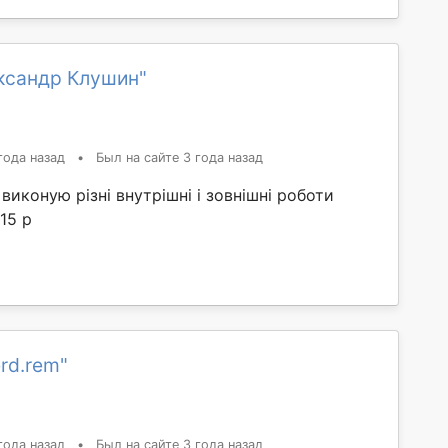
ксандр Клушин"
года назад
•
Был на сайте 3 года назад
 виконую різні внутрішні і зовнішні роботи
15 р
rd.rem"
года назад
•
Был на сайте 3 года назад