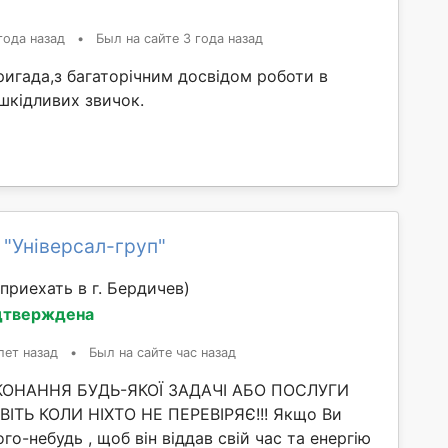
года назад
•
Был на сайте 3 года назад
ригада,з багаторічним досвідом роботи в
 шкідливих звичок.
 "Універсал-груп"
приехать в г. Бердичев)
дтверждена
лет назад
•
Был на сайте час назад
ИКОНАННЯ БУДЬ-ЯКОЇ ЗАДАЧІ АБО ПОСЛУГИ
ІТЬ КОЛИ НІХТО НЕ ПЕРЕВІРЯЄ!!! Якщо Ви
го-небудь , щоб він віддав свій час та енергію