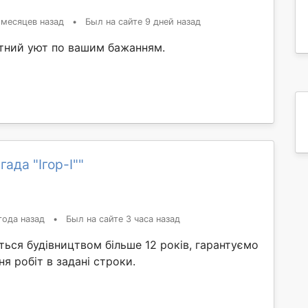
 месяцев назад
•
Был на сайте 9 дней назад
ний уют по вашим бажанням.
ада "Ігор-І""
года назад
•
Был на сайте 3 часа назад
ься будівництвом більше 12 років, гарантуємо
ня робіт в задані строки.