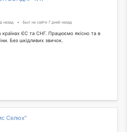
д назад
•
Был на сайте 7 дней назад
в країнах ЄС та СНГ. Працюємо якісно та в
іни. Без шкідливих звичок.
ис Селюх"