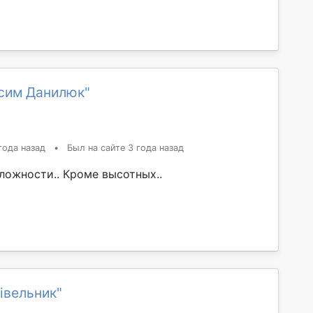
сим Данилюк"
года назад
•
Был на сайте 3 года назад
ложности.. Кроме высотных..
івельник"