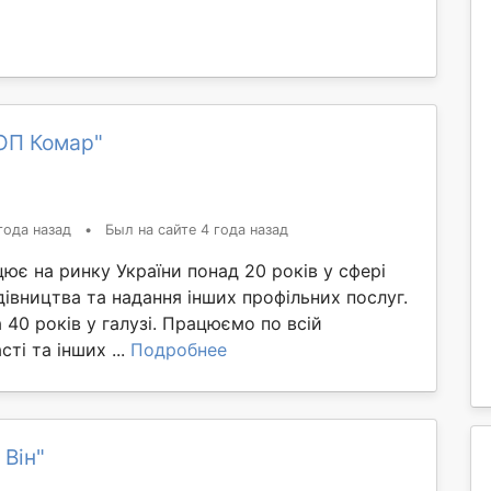
ОП Комар"
года назад
•
Был на сайте 4 года назад
цює на ринку України понад 20 років у сфері
дівництва та надання інших профільних послуг.
 40 років у галузі. Працюємо по всій
ті та інших ...
Подробнее
 Він"