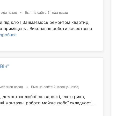
года назад
•
Был на сайте 2 года назад
и під клю ! Займаємось ремонтом квартир,
их приміщень . Виконання роботи качествено
дробнее
Він"
месяцев назад
•
Был на сайте 2 месяца назад
, демонтаж любої складності, електрика,
інші монтажні роботи майже любої складності...