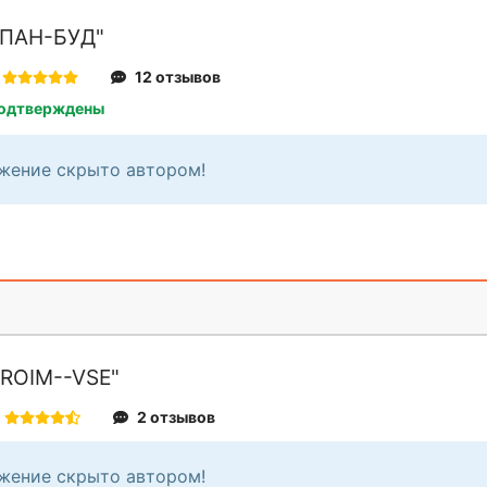
ПАН-БУД"
12 отзывов
подтверждены
жение скрыто автором!
ROIM--VSE"
2 отзывов
жение скрыто автором!