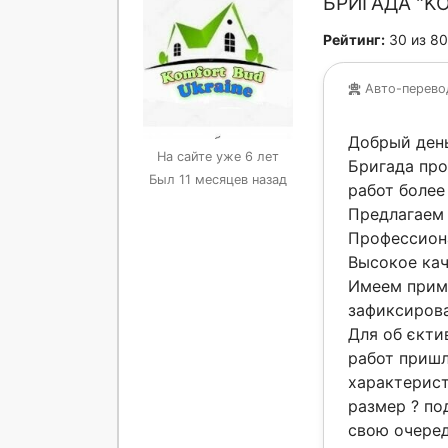
БРИГАДА "K
Рейтинг:
30 из 80
Авто-перев
Добрый день
На сайте уже 6 лет
Бригада пр
Был 11 месяцев назад
работ более
Предлагаем 
Профессиона
Высокое кач
Имеем приме
зафиксирова
Для об єкти
работ приш
характерист
размер ? по
свою очеред