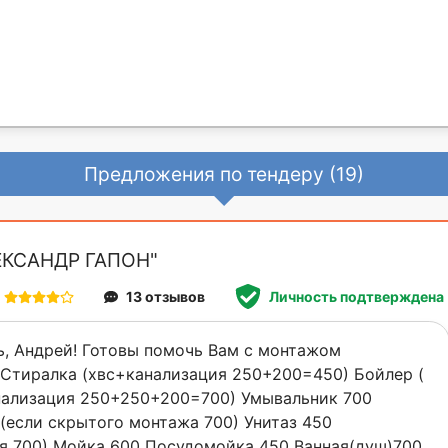
Предложения по тендеру (19)
ЕКСАНДР ГАПОН"
13 отзывов
Личность подтверждена
, Андрей! Готовы помочь Вам с монтажом
 Стиралка (хвс+канализация 250+200=450) Бойлер (
нализация 250+250+200=700) Умывальник 700
 (если скрытого монтажа 700) Унитаз 450
я 700) Мойка 600 Посудомойка 450 Ванная(душ)700