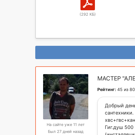
(292 КБ)
МАСТЕР "АЛ
Рейтинг:
45 из 80
Добрый день
сантехники.
хвс+гвс+ка
На сайте уже 11 лет
Гиг.душ 500
Был 27 дней назад
(инсталляци