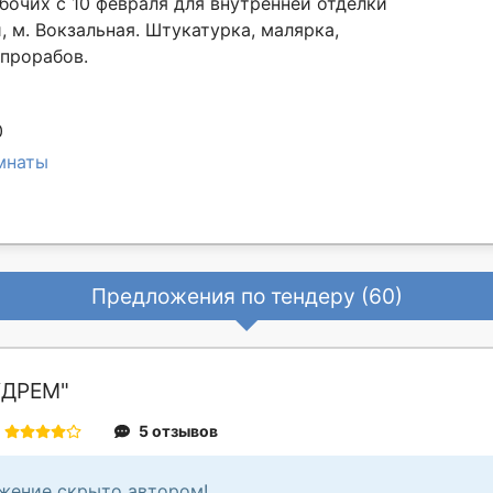
бочих с 10 февраля для внутренней отделки
 м. Вокзальная. Штукатурка, малярка,
 прорабов.
0
мнаты
Предложения по тендеру (60)
УДРЕМ"
5 отзывов
жение скрыто автором!