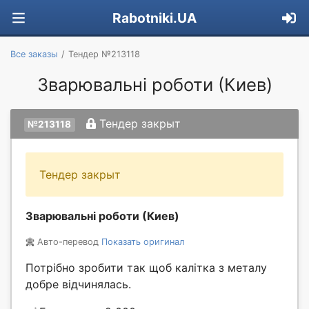
Rabotniki.UA
Все заказы
Тендер №213118
Зварювальні роботи (Киев)
Тендер закрыт
№213118
Тендер закрыт
Зварювальні роботи (Киев)
Авто-перевод
Показать оригинал
Потрібно зробити так щоб калітка з металу
добре відчинялась.