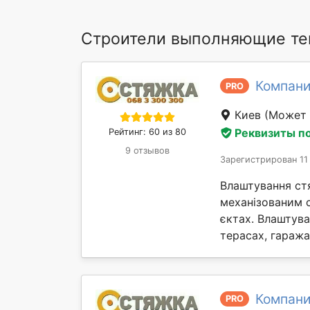
Строители выполняющие те
Компан
PRO
Киев
(Может 
Реквизиты п
Рейтинг: 60 из 80
9 отзывов
Зарегистрирован 11
Влаштування ст
механізованим 
єктах. Влаштув
терасах, гаражах 
Компан
PRO