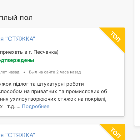
плый пол
ия "СТЯЖКА"
приехать в г. Песчанка)
одтверждены
 лет назад
•
Был на сайте 2 часа назад
яжок підлог та штукатурні роботи
способом на приватних та промислових об
ання ухилоутворюючих стяжок на покрівлі,
і т.д.....
Подробнее
ия "СТЯЖКА"