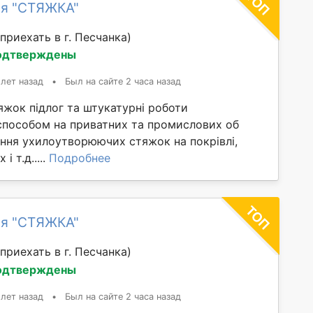
ия "СТЯЖКА"
приехать в г. Песчанка)
одтверждены
 лет назад
•
Был на сайте 2 часа назад
яжок підлог та штукатурні роботи
способом на приватних та промислових об
ання ухилоутворюючих стяжок на покрівлі,
і т.д.....
Подробнее
ия "СТЯЖКА"
приехать в г. Песчанка)
одтверждены
 лет назад
•
Был на сайте 2 часа назад