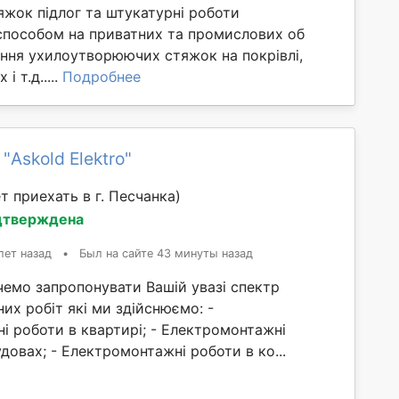
яжок підлог та штукатурні роботи
способом на приватних та промислових об
ання ухилоутворюючих стяжок на покрівлі,
і т.д.....
Подробнее
"Askold Elektro"
 приехать в г. Песчанка)
дтверждена
лет назад
•
Был на сайте 43 минуты назад
чемо запропонувати Вашій увазі спектр
х робіт які ми здійснюємо: -
і роботи в квартирі; - Електромонтажні
довах; - Електромонтажні роботи в ко...