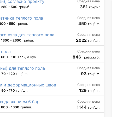
ен), согласно проекту
Средняя цена
381
:
280 - 500
грн/м²
грн/м²
атчика теплого пола
Средняя цена
450
300 - 550
грн/шт.
грн/шт.
го узла для теплого пола
Средняя цена
2022
:
1300 - 2600
грн/шт.
грн/шт.
 пола
Средняя цена
846
:
600 - 1100
грн/м.куб.
грн/м.куб.
ны) для теплого пола
Средняя цена
93
:
70 - 120
грн/шт.
грн/шт.
ии и деформационных швов
Средняя цена
129
:
90 - 170
грн/шт.
грн/шт.
а давлением 6 бар
Средняя цена
1144
:
800 - 1600
грн/шт.
грн/шт.