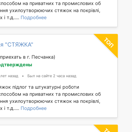
способом на приватних та промислових об
ання ухилоутворюючих стяжок на покрівлі,
і т.д.....
Подробнее
ия "СТЯЖКА"
приехать в г. Песчанка)
одтверждены
 лет назад
•
Был на сайте 2 часа назад
яжок підлог та штукатурні роботи
способом на приватних та промислових об
ання ухилоутворюючих стяжок на покрівлі,
і т.д.....
Подробнее