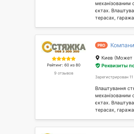
механізованим 
єктах. Влаштув
терасах, гаражах 
Компан
PRO
Киев
(Может 
Реквизиты п
Рейтинг: 60 из 80
9 отзывов
Зарегистрирован 11
Влаштування ст
механізованим 
єктах. Влаштув
терасах, гаражах 