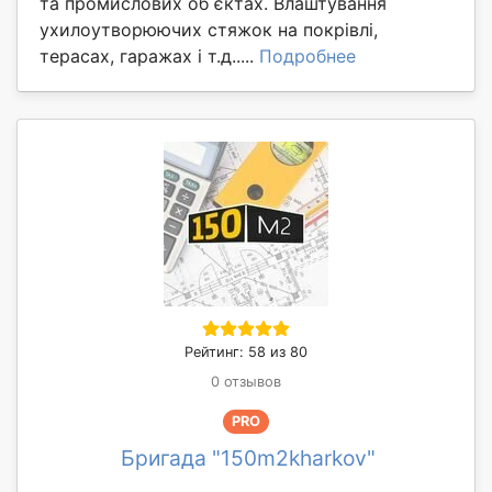
та промислових об єктах. Влаштування
ухилоутворюючих стяжок на покрівлі,
терасах, гаражах і т.д.....
Подробнее
Рейтинг: 58 из 80
0 отзывов
PRO
Бригада "150m2kharkov"