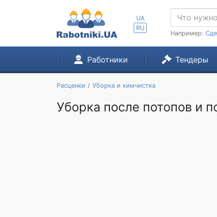
UA
RU
Например:
Сде
Работники
Тендеры
Расценки
Уборка и химчистка
Уборка после потопов и п