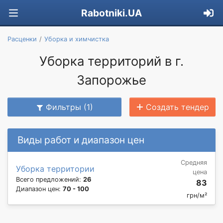
Rabotniki.UA
Расценки
Уборка и химчистка
Уборка территорий в г.
Запорожье
Фильтры (1)
Создать тендер
Виды работ и диапазон цен
Средняя
Уборка территории
цена
Всего предложений:
26
83
Диапазон цен:
70 - 100
грн/м²