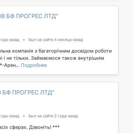
ОВ БФ ПРОГРЕС ЛТД"
года назад
•
Был на сайте 4 месяца назад
льна компанія з багаторічним досвідом роботи
і і не тільки. Займаємося також внутрішнім
*-Арен...
Подробнее
В БФ ПРОГРЕС ЛТД"
года назад
•
Был на сайте 2 года назад
сіх сферах. Дзвоніть! ***