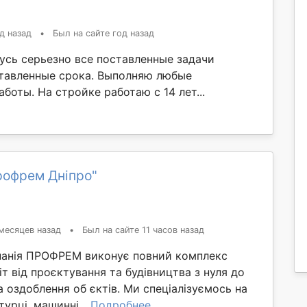
д назад
•
Был на сайте год назад
усь серьезно все поставленные задачи
тавленные срока. Выполняю любые
боты. На стройке работаю с 14 лет...
рофрем Дніпро"
месяцев назад
•
Был на сайте 11 часов назад
панія ПРОФРЕМ виконує повний комплекс
іт від проєктування та будівництва з нуля до
а оздоблення об єктів. Ми спеціалізуємось на
урці, машинні...
Подробнее