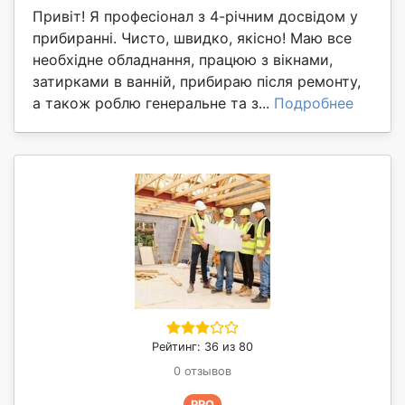
Привіт! Я професіонал з 4-річним досвідом у
прибиранні. Чисто, швидко, якісно! Маю все
необхідне обладнання, працюю з вікнами,
затирками в ванній, прибираю після ремонту,
а також роблю генеральне та з...
Подробнее
Рейтинг: 36 из 80
0 отзывов
PRO