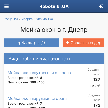
Rabotniki.UA
Расценки
Уборка и химчистка
Мойка окон в г. Днепр
Фильтры (1)
Создать тендер
Виды работ и диапазон цен
Средняя
Мойка окон внутренняя сторона
цена
Всего предложений:
8
137
Диапазон цен:
100 - 150
грн/м²
Средняя
Мойка окон наружная сторона
цена
Всего предложений:
7
172