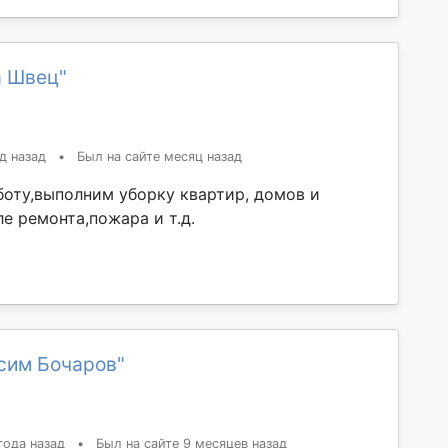
а Швец"
д назад
•
Был на сайте месяц назад
оту,выполним уборку квартир, домов и
е ремонта,пожара и т.д.
сим Бочаров"
года назад
•
Был на сайте 9 месяцев назад