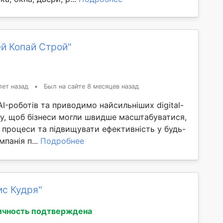
й Копай Строй"
лет назад
•
Был на сайте 8 месяцев назад
-роботів та приводимо найсильніших digital-
іту, щоб бізнеси могли швидше масштабуватися,
 процеси та підвищувати ефективність у будь-
панія п...
Подробнее
ис Кудря"
ичность подтверждена