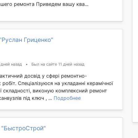
шего ремонта Приведем вашу ква...
"Руслан Гриценко"
 дней назад
•
Был на сайте 11 дней назад
актичний досвід у сфері ремонтно-
робіт. Спеціалізуюся на укладанні керамічної
ої складності, виконую комплексний ремонт
анвузлів під ключ , ...
Подробнее
 "БыстроСтрой"