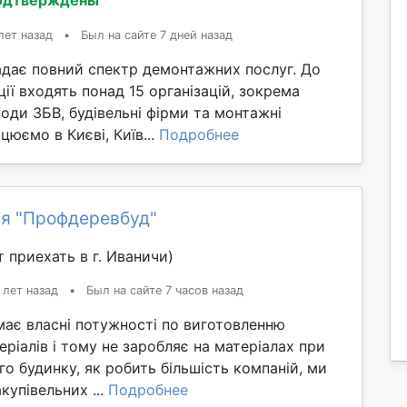
лет назад
•
Был на сайте 7 дней назад
адає повний спектр демонтажних послуг. До
ії входять понад 15 організацій, зокрема
води ЗБВ, будівельні фірми та монтажні
цюємо в Києві, Київ...
Подробнее
я "Профдеревбуд"
 приехать в г. Иваничи)
 лет назад
•
Был на сайте 7 часов назад
має власні потужності по виготовленню
еріалів і тому не заробляє на матеріалах при
го будинку, як робить більшість компаній, ми
купівельних ...
Подробнее