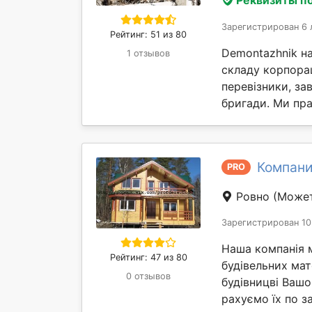
Зарегистрирован 6 
Рейтинг: 51 из 80
Demontazhnik н
1 отзывов
складу корпорац
перевізники, за
бригади. Ми пра
Компани
PRO
Ровно
(Может
Зарегистрирован 10
Наша компанія 
Рейтинг: 47 из 80
будівельних мат
0 отзывов
будівницві Вашо
рахуємо їх по за