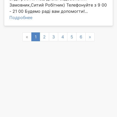
Замовник,Ситий Робітник) Телефонуйте з 9 00
- 21 00 Будемо раді вам допомогти!...
Подробнее
Previous
Next
«
1
2
3
4
5
6
»