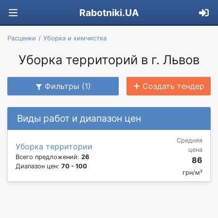
Rabotniki.UA
Расценки
Уборка и химчистка
Уборка территорий в г. Львов
Фильтры (1)
Создать тендер
Виды работ и диапазон цен
Средняя
Уборка территории
цена
Всего предложений:
26
86
Диапазон цен:
70 - 100
грн/м²