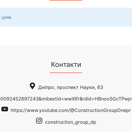
 ціни.
Контакти
Дніпро, проспект Науки, 63
00092452897243&mibextid=wwXIfr&rdid=HBnooSGcTPwpvc
https://www.youtube.com/@ConstructionGroupDnepr
construction_group_dp