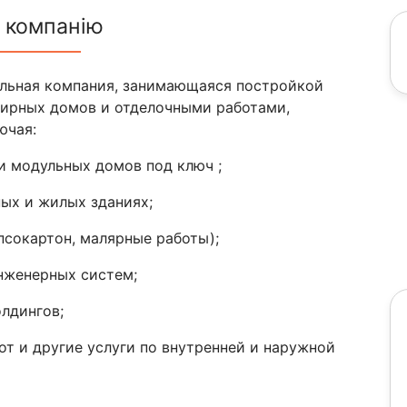
 компанію
ьная компания, занимающаяся постройкой
ирных домов и отделочными работами,
ючая:
 модульных домов под ключ ;
ых и жилых зданиях;
псокартон, малярные работы);
нженерных систем;
лдингов;
т и другие услуги по внутренней и наружной