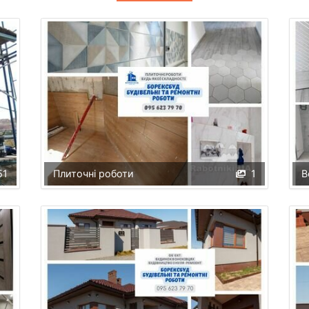
51
Плиточні роботи
1
В