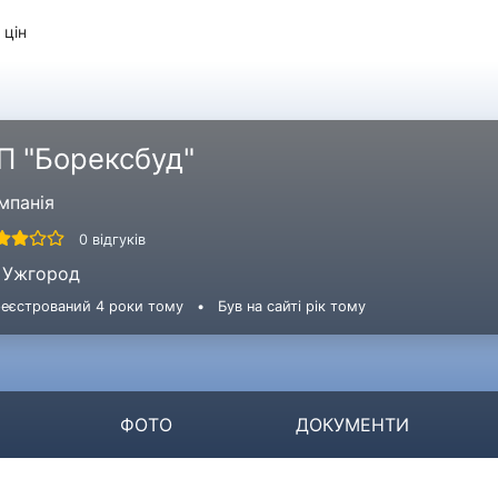
 цін
П "Борексбуд"
мпанія
0 відгуків
Ужгород
еєстрований 4 роки тому
•
Був на сайті рік тому
ФОТО
ДОКУМЕНТИ