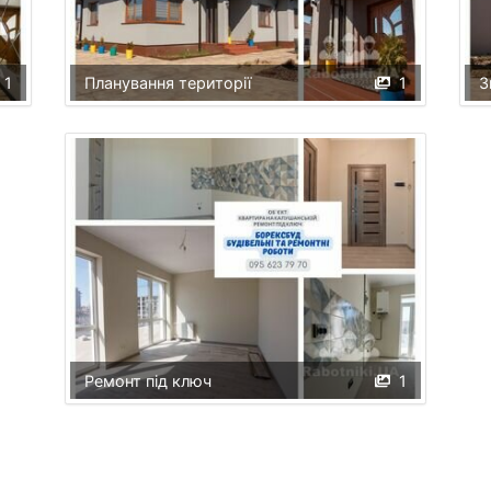
1
Планування території
1
З
Ремонт під ключ
1