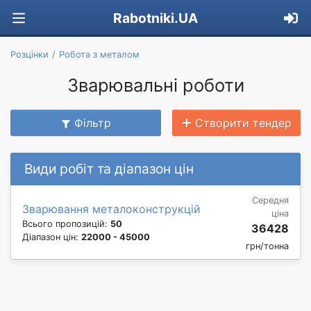
Rabotniki.UA
Розцінки
Робота з металом
Зварювальні роботи
Фільтр
Створити тендер
Види робіт та діапазон цін
Середня
Зварювання металоконструкцій
ціна
Всього пропозицій:
50
36428
Діапазон цін:
22000 - 45000
грн/тонна