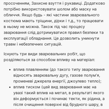
просоченням, Захисне взуття і рукавиці. Додатково
потрібно використовувати шолом або маску на
обличчя. Якщо будь - які частини зварювального
костюма мають тріщини, дірки і т.д., то працювати
в ньому не можна. Також під час процесу
зварювання слід дотримуватися правил безпеки та
експлуатації обладнання. Це дозволить уникнути
травм і небезпечних ситуацій.
Існують три види зварювальних робіт, що
розділяються за способом впливу на матеріал:
вплив плавленням (до такого типу зварювання
відносять зварювальну дугу, газове полум'я,
променеві джерела енергії, джоулево тепло);
вплив тиском (цей вид зварювання має на
увазі такий вплив на метал, в результаті якого
він деформується і починає текти, як рідина, а
після очищення поверхні від брудного шару, в