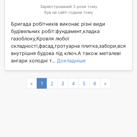
Зареєстрований 3 роки тому
Був на сайті година тому
Бригада робітників виконає різні види
будівельних робіт:фундамент,кладка
газоблоку,Кровля любої
складності,фасад,тротуарна плитка,забори,вся
внутрішня будова під ключ.А також металеві
ангари холодні т...
Докладніше
Previous
Next
«
1
2
3
4
5
6
»