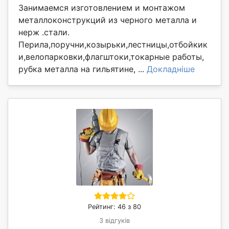
Занимаемся изготовлением и монтажом
металлоконструкций из черного металла и
нерж .стали.
Перила,поручни,козырьки,лестницы,отбойкик
и,велопарковки,флагштоки,токарные работы,
рубка металла на гильятине, ...
Докладніше
Рейтинг: 46 з 80
3 відгуків