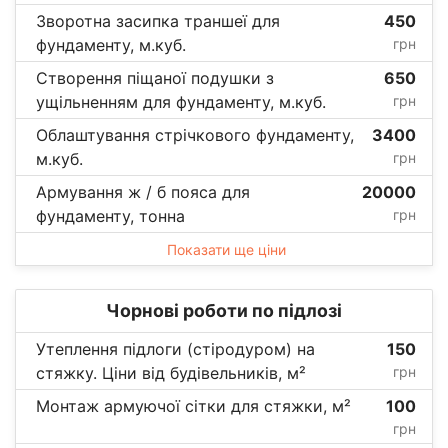
Зворотна засипка траншеї для
450
фундаменту, м.куб.
грн
Створення піщаної подушки з
650
ущільненням для фундаменту, м.куб.
грн
Облаштування стрічкового фундаменту,
3400
м.куб.
грн
Армування ж / б пояса для
20000
фундаменту, тонна
грн
Показати ще ціни
Чорнові роботи по підлозі
Утеплення підлоги (стіродуром) на
150
стяжку. Ціни від будівельників, м²
грн
Монтаж армуючої сітки для стяжки, м²
100
грн