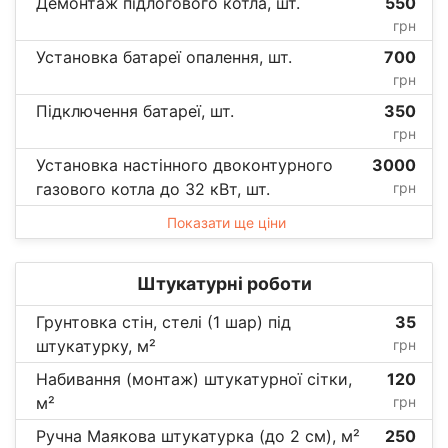
Демонтаж підлогового котла, шт.
550
грн
Установка батареї опалення, шт.
700
грн
Підключення батареї, шт.
350
грн
Установка настінного двоконтурного
3000
газового котла до 32 кВт, шт.
грн
Показати ще ціни
Штукатурні роботи
Грунтовка стін, стелі (1 шар) під
35
штукатурку, м²
грн
Набивання (монтаж) штукатурної сітки,
120
м²
грн
Ручна Маякова штукатурка (до 2 см), м²
250