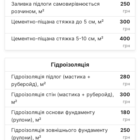
Заливка підлоги самовирівнюється
250
розчином, м²
грн
Цементно-піщана стяжка до 5 см, м²
300
грн
Цементно-піщана стяжка 5-10 см, м²
400
грн
Гідроізоляція
Гідроізоляція підлог (мастика +
280
руберойд), м²
грн
Гідроізоляція стін (мастика + руберойд),
300
м²
грн
Гідроізоляція основи фундаменту
180
(рулони), м²
грн
Гідроізоляція зовнішнього фундаменту
250
(рулони), м²
грн