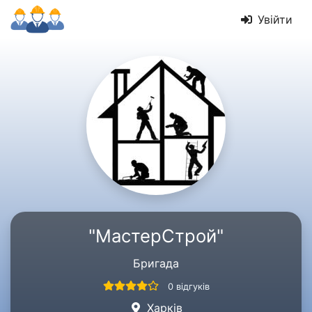
Увійти
"МастерСтрой"
Бригада
0 відгуків
Харків