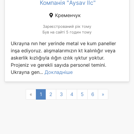
Компанія "Aysav llc"
Кременчук
Зареєстрований рік тому
Був на сайті 5 годин тому
Ukrayna nın her yerinde metal ve kum paneller
inşa ediyoruz. alışmalarımızın kt kalınlığır veya
askerlik kızlığıyla ılığın ızılık ıyktur yoktur.
Projeniz ve gerekli sayıda personel temini.
Ukrayna gen...
Докладніше
Previous
Next
«
1
2
3
4
5
6
»