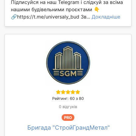
Підписуйся на наш Telegram і слідкуй за всіма
нашими будівельними проєктами 👇
🔗https://t.me/universaly_bud Зв...
Докладніше
Рейтинг: 60 з 80
0 відгуків
PRO
Бригада "СтройГрандМетал"