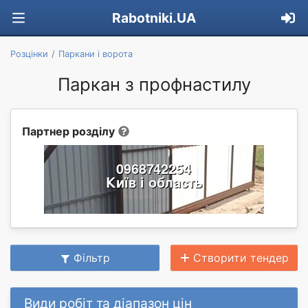
Rabotniki.UA
Розцінки
Паркани і ворота
Паркан з профнастилу
Партнер розділу
Фільтр
Створити тендер
Види робіт та діапазон цін