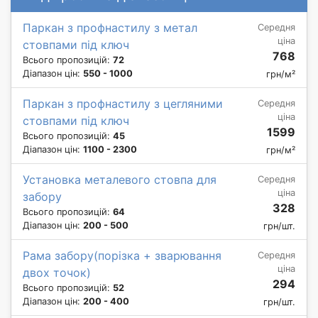
Паркан з профнастилу з метал
Середня
ціна
стовпами під ключ
768
Всього пропозицій:
72
Діапазон цін:
550 - 1000
грн/м²
Паркан з профнастилу з цегляними
Середня
ціна
стовпами під ключ
1599
Всього пропозицій:
45
Діапазон цін:
1100 - 2300
грн/м²
Установка металевого стовпа для
Середня
ціна
забору
328
Всього пропозицій:
64
Діапазон цін:
200 - 500
грн/шт.
Рама забору(порізка + зварювання
Середня
ціна
двох точок)
294
Всього пропозицій:
52
Діапазон цін:
200 - 400
грн/шт.