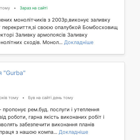
 тому
•
Зараз на сайті
ених монолітчиків з 2003р,виконує заливку
т перекриття,зі своєю опалубкой Бомбосховищ
екторі Заливку армопоясів Заливку
нолітних сходів. Монол...
Докладніше
я "Gurba"
оків тому
•
Був на сайті день тому
- пропонує рем.буд. послуги і утеплення
від роботи, гарна якість виконаних робіт і
озволять забезпечити виконання планів
праця з нашою компа...
Докладніше