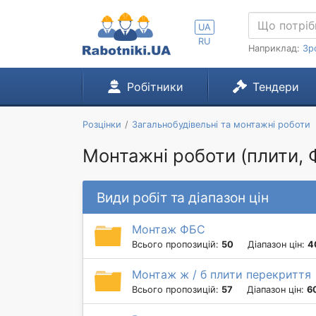
UA
RU
Наприклад:
Зр
Робітники
Тендери
Розцінки
Загальнобудівельні та монтажні роботи
Монтажні роботи (плити, 
Види робіт та діапазон цін
Монтаж ФБС
Всього пропозицій:
50
Діапазон цін:
4
Монтаж ж / б плити перекриття
Всього пропозицій:
57
Діапазон цін:
6