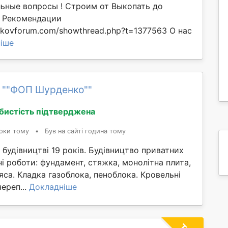
ьные вопросы ! Строим от Выкопать до
! Рекомендации
rkovforum.com/showthread.php?t=1377563 О нас
іше
 ""ФОП Шурденко""
бистість підтверджена
оки тому
•
Був на сайті година тому
 будівництві 19 років. Будівництво приватних
ні роботи: фундамент, стяжка, монолітна плита,
са. Кладка газоблока, пеноблока. Кровельні
ереп...
Докладніше