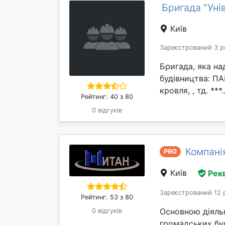
Бригада "Уні
Київ
Зареєстрований 3 р
Бригада, яка на
будівництва: П
кровля, , тд. ***.
Рейтинг: 40 з 80
0 відгуків
Компані
PRO
Київ
Рек
Зареєстрований 12 
Рейтинг: 53 з 80
Основною діяльн
0 відгуків
громадських буд