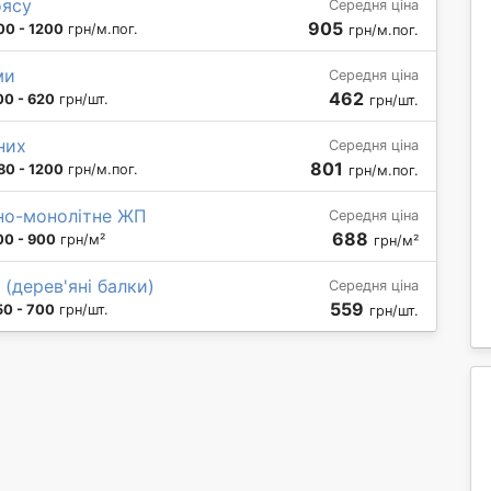
оясу
Середня ціна
905
00 - 1200
грн/м.пог.
грн/м.пог.
ми
Середня ціна
462
00 - 620
грн/шт.
грн/шт.
них
Середня ціна
801
80 - 1200
грн/м.пог.
грн/м.пог.
но-монолітне ЖП
Середня ціна
688
00 - 900
грн/м²
грн/м²
(дерев'яні балки)
Середня ціна
559
50 - 700
грн/шт.
грн/шт.