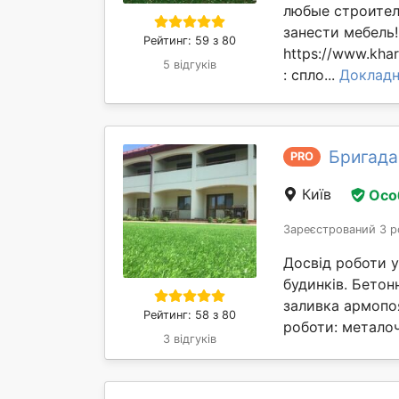
любые строител
занести мебель
Рейтинг: 59 з 80
https://www.kha
5 відгуків
: спло...
Докладн
Бригада
PRO
Київ
Осо
Зареєстрований 3 р
Досвід роботи у
будинків. Бетон
заливка армопоя
Рейтинг: 58 з 80
роботи: металоч
3 відгуків