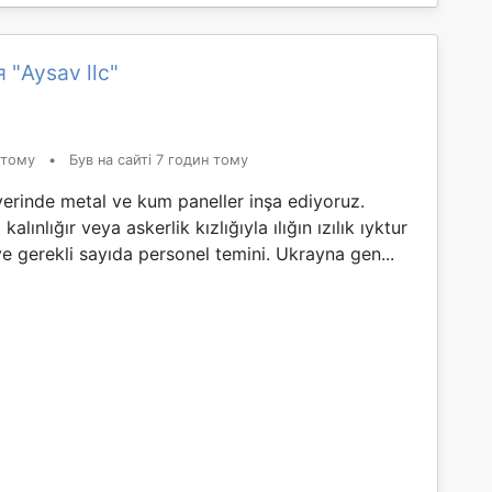
 "Aysav llc"
 тому
•
Був на сайті 7 годин тому
yerinde metal ve kum paneller inşa ediyoruz.
kalınlığır veya askerlik kızlığıyla ılığın ızılık ıyktur
ve gerekli sayıda personel temini. Ukrayna gen...