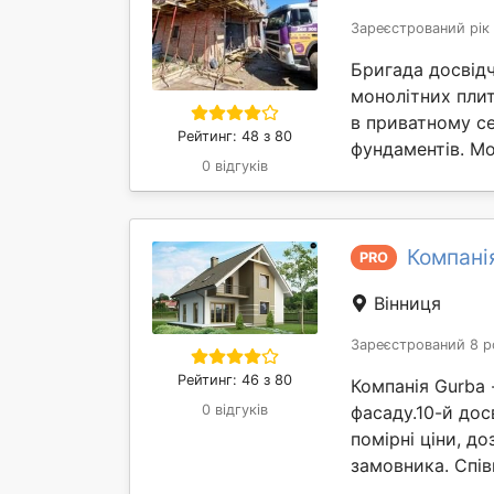
Зареєстрований рік
Бригада досвідч
монолітних пли
в приватному с
Рейтинг: 48 з 80
фундаментів. Мо
0 відгуків
Компані
PRO
Вінниця
Зареєстрований 8 р
Рейтинг: 46 з 80
Компанія Gurba 
0 відгуків
фасаду.10-й дос
помірні ціни, д
замовника. Спів