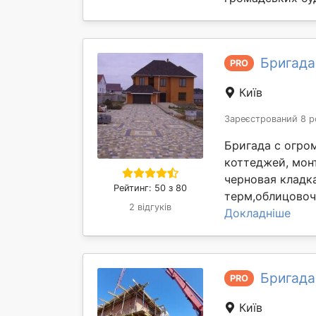
Бригада 
PRO
Київ
Зареєстрований 8 р
Бригада с огро
коттеджей, мон
черновая кладк
Рейтинг: 50 з 80
терм,облицовочн
2 відгуків
Докладніше
Бригада
PRO
Київ