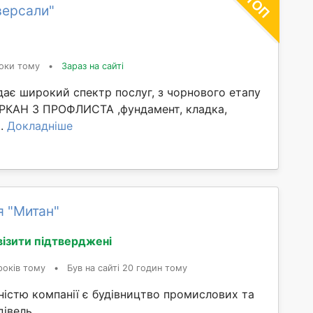
версали"
оки тому
•
Зараз на сайті
дає широкий спектр послуг, з чорнового етапу
АРКАН З ПРОФЛИСТА ,фундамент, кладка,
..
Докладніше
я "Митан"
візити підтверджені
років тому
•
Був на сайті 20 годин тому
істю компанії є будівництво промислових та
івель.