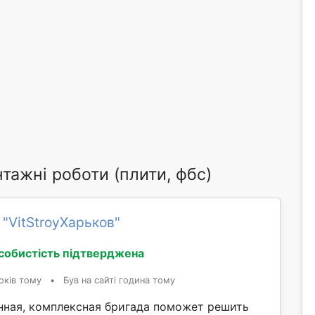
тажні роботи (плити, фбс)
 "VitStroyХарьков"
собистість підтверджена
оків тому
•
Був на сайті година тому
ная, комплексная бригада поможет решить