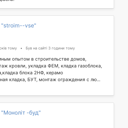
"stroim--vse"
оків тому
•
Був на сайті 3 години тому
мным опытом в строительстве домов,
таж кровли, укладка ФЕМ, кладка газоблока,
а,кладка блока 2НФ, керамо
ая кладка, БУТ, монтаж ограждения с лю...
 "Моноліт -буд"