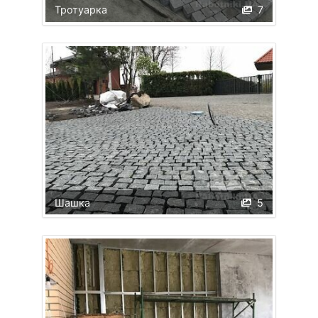
Тротуарка
7
Шашка
5