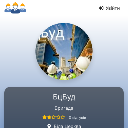
Увійти
БцБуд
Бригада
0 відгуків
Біла Церква