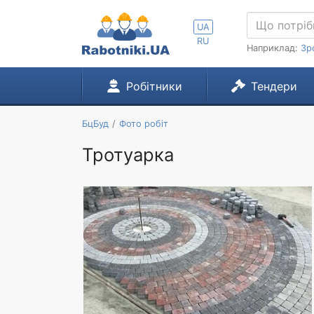
UA
RU
Наприклад:
Зр
Робітники
Тендери
БцБуд
Фото робіт
Тротуарка