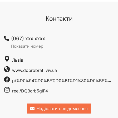
Контакти
(067) xxx xxxx
Показати номер
Львів
www.dobrobrat.lviv.ua
p/%D0%94%D0%BE%D0%B1%D1%80%D0%BE%D0%B1%D1%80%D0%B0%D1%82-%D0%92%D0%B0%D0%BD%D1%82%D0%B0%D0%B6%D0%BD%D1%96-%D0%BF%D0%B5%D1%80%D0%B5%D0%B2%D0%B5%D0%B7%D0%B5%D0%BD%D0%BD%D1%8F-61559891776318
reel/DQBcrb5glF4
Надіслати повідомлення