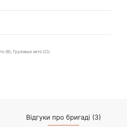
о (B), Грузовые авто (C))
Відгуки про бригаді (3)