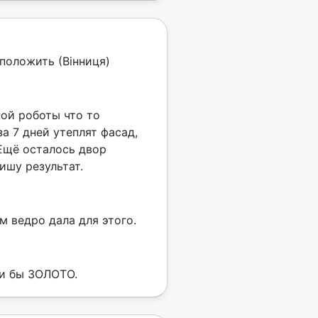
положить (Вінниця)
ной роботы что то
за 7 дней утеплят фасад,
 Ещё осталось двор
ишу результат.
м ведро дала для этого.
ли бы ЗОЛОТО.