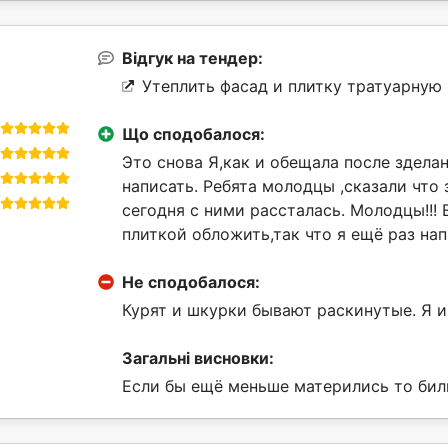
Відгук на тендер:
Утеплить фасад и плитку тратуарную 
Що сподобалося:
Это снова Я,как и обещала после здела
написать. Ребята молодцы ,сказали что 
сегодня с ними рассталась. Молодцы!!!
плиткой обложить,так что я ещё раз нап
Не сподобалося:
Курят и шкурки бывают раскинутые. Я и
Загальні висновки:
Если бы ещё меньше матерились то би