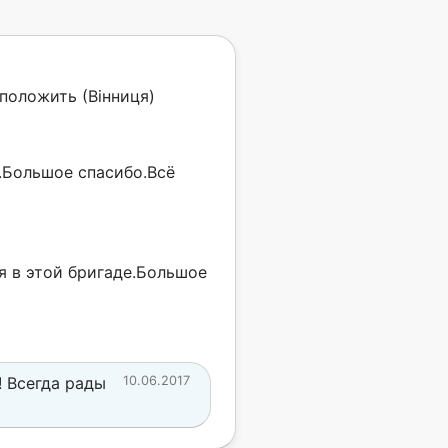
положить (Вінниця)
.Большое спасибо.Всё
ая в этой бригаде.Большое
! Всегда рады
10.06.2017