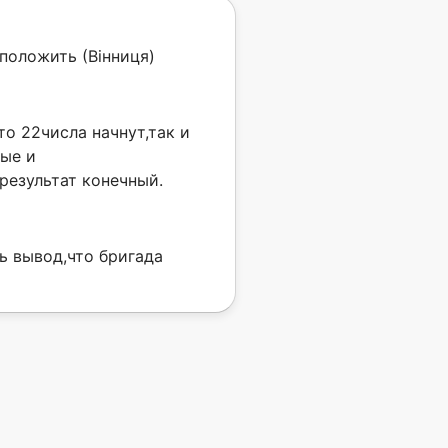
положить (Вінниця)
то 22числа начнут,так и
ные и
результат конечный.
ь вывод,что бригада