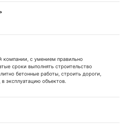
ь
й компании, с умением правильно
атые сроки выполнять строительство
литно бетонные работы, строить дороги,
д в эксплуатацию объектов.