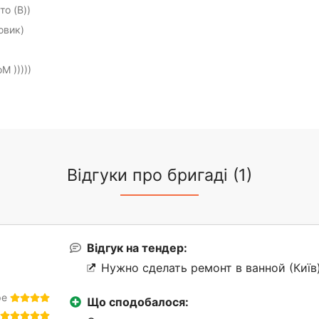
то (B))
овик)
М )))))
Відгуки про бригаді (1)
Відгук на тендер:
Нужно сделать ремонт в ванной (Київ
ре
Що сподобалося: