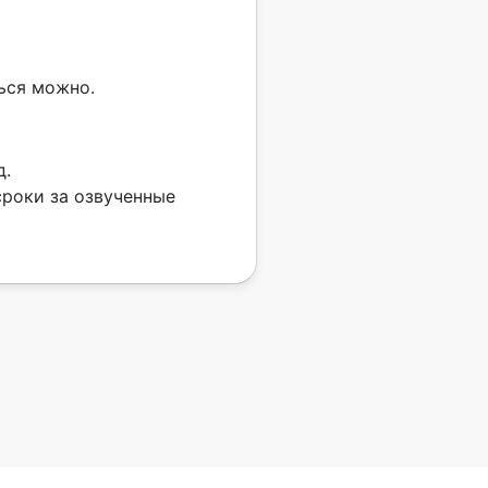
ься можно.
д.
сроки за озвученные