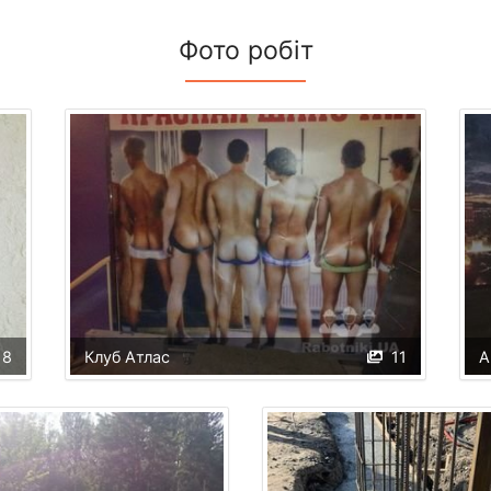
Фото робіт
8
Клуб Атлас
11
A