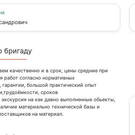
на
сандрович
о бригаду
аем качественно и в срок, цены средние при
я работ согласно нормативных
 гарантии, большой практический опыт
и,трудоёмкости, сроков
экскурсия на как давно выполненные обьекты,
 Наличие материально технической базы и
поставщиков на материал.