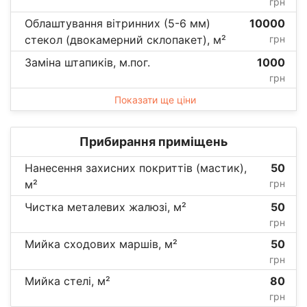
грн
Облаштування вітринних (5-6 мм)
10000
стекол (двокамерний склопакет), м²
грн
Заміна штапиків, м.пог.
1000
грн
Показати ще ціни
Прибирання приміщень
Нанесення захисних покриттів (мастик),
50
м²
грн
Чистка металевих жалюзі, м²
50
грн
Мийка сходових маршів, м²
50
грн
Мийка стелі, м²
80
грн